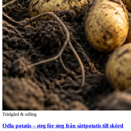
Trädgård & odling
Odla potatis – steg för steg från sättpotatis till skörd