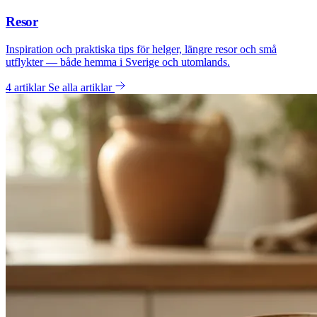
Resor
Inspiration och praktiska tips för helger, längre resor och små
utflykter — både hemma i Sverige och utomlands.
4 artiklar
Se alla artiklar